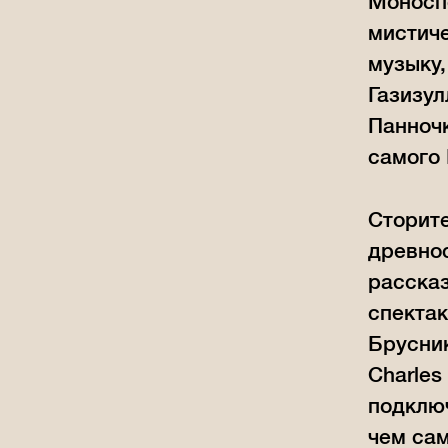
Моноспе
мистиче
музыку,
Газизул
Панночк
самого 
Сторит
древнос
рассказ
спекта
Брусник
Charles
подключ
чем сам