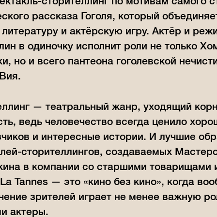
ктакль-сторителлинг по мотивам самого 
ского рассказа Гоголя, который объединяе
 литературу и актёрскую игру. Актёр и ре
лин в одиночку исполнит роли не только Хо
и, но и всего пантеона гоголевской нечист
Вия.
еллинг — театральный жанр, уходящий кор
ть, ведь человечество всегда ценило хоро
чиков и интересные истории. И лучшие об
клей-сторителлингов, создаваемых Мастер
ина в компании со старшими товарищами и
 La Tannes — это «кино без кино», когда во
ение зрителей играет не менее важную рол
и актеры.