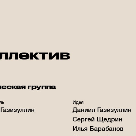
ллектив
еская группа
ль
Идея
Газизуллин
Даниил Газизуллин
Сергей Щедрин
Илья Барабанов