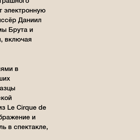
страшного
т электронную
жиссёр Даниил
мы Брута и
и, включая
нями в
ших
разцы
ской
з Le Cirque de
ображение и
ь в спектакле,