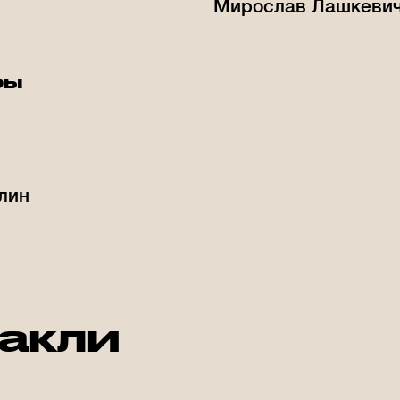
Мирослав Лашкеви
ры
лин
такли