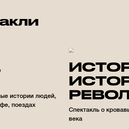
такли
.
ИСТО
ИСТОР
РЕВО
ные истории людей,
афе, поездах
Спектакль о кровав
века