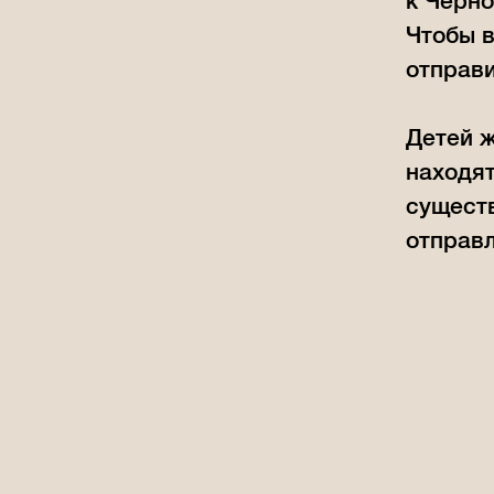
к Чёрно
Чтобы в
отправи
Детей ж
находят
существ
отправл