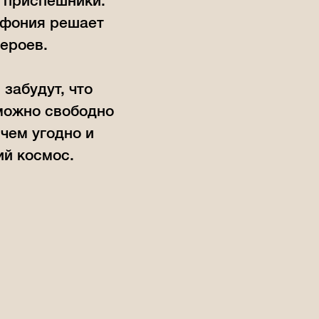
о приспешники.
ифония решает
ероев.
 забудут, что
 можно свободно
 чем угодно и
ий космос.