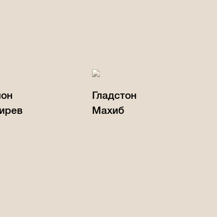
ион
Гладстон
ирев
Махиб