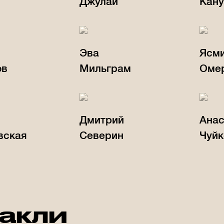
Джулай
Кану
Эва
Ясм
ов
Мильграм
Оме
Дмитрий
Анас
вская
Северин
Чуйк
такли