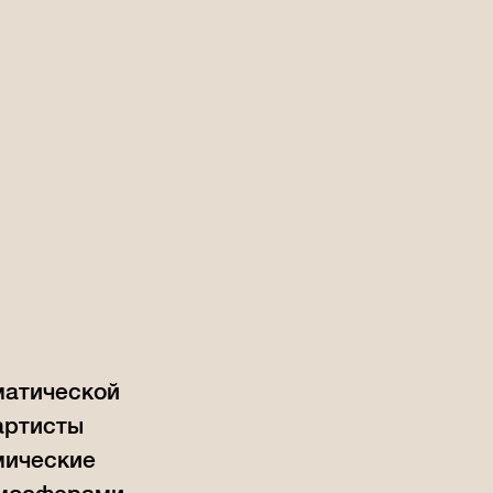
матической
артисты
мические