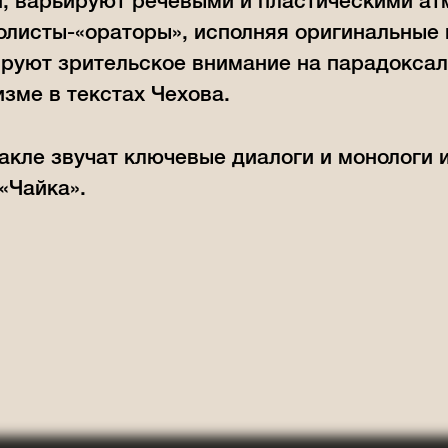
и, варьируют речевыми и пластическими а
олисты-«ораторы», исполняя оригинальные 
руют зрительское внимание на парадоксал
зме в текстах Чехова.
акле звучат ключевые диалоги и монологи и
«Чайка».