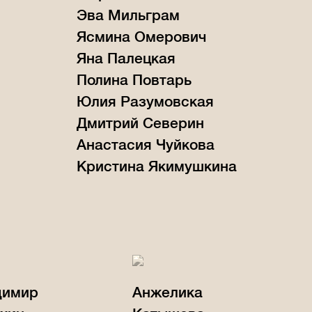
Эва Мильграм
Ясмина Омерович
Яна Палецкая
Полина Повтарь
Юлия Разумовская
Дмитрий Северин
Анастасия Чуйкова
Кристина Якимушкина
димир
Анжелика