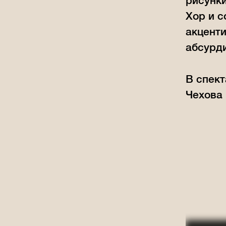
рисунк
Хор и с
акценти
абсурди
В спект
Чехова 