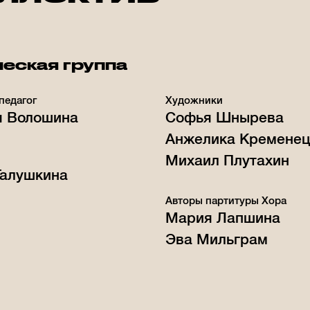
еская группа
педагог
Художники
я Волошина
Софья Шнырева
Анжелика Кременец
Михаил Плутахин
Галушкина
Авторы партитуры Хора
Мария Лапшина
Эва Мильграм