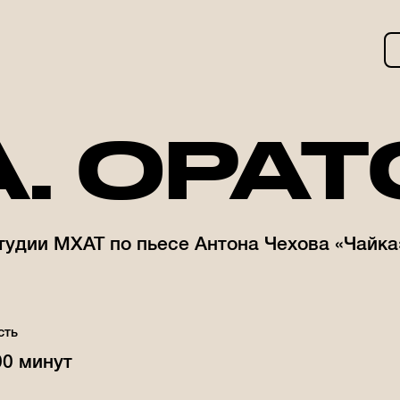
. ОРА
тудии МХАТ по пьесе Антона Чехова «Чайка
сть
00 минут