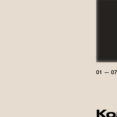
01 — 0
Ко