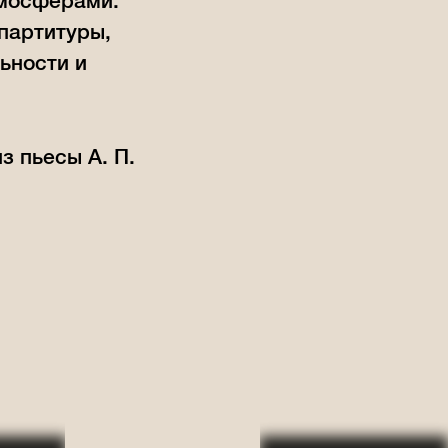
тмосферами.
партитуры,
ьности и
з пьесы А. П.