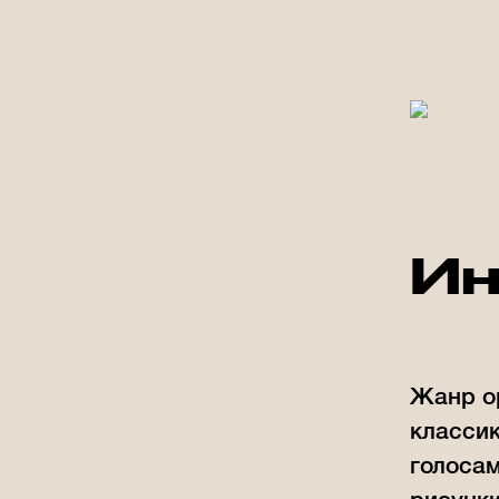
Ин
Жанр о
классик
голоса