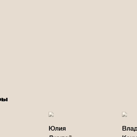
ры
Юлия
Вла