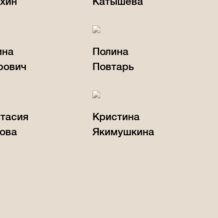
хин
Катышева
ина
Полина
рович
Повтарь
тасия
Кристина
ова
Якимушкина