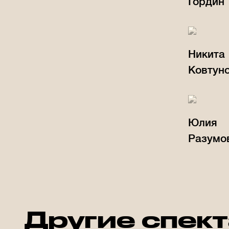
Гордин
Никита
Ковтун
Юлия
Разумо
Другие спек