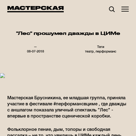
Мастерская Брусникина
"Лес" прошумел дважды в ЦИМе
—
Теги
08-07-2018
театр
перформанс
Мастерская Брусникина, ее младшая группа, приняла
участие в фестивале #перформансвциме , где дважды
с аншлагом показала уличный спектакль "Лес" -
впервые в пространстве сценической коробки.
Фольклорное пение, дым, топоры и свободная
рассадка – не то, что увидишь в ЦИМе каждый день.