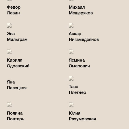
Федор
Михаил
Левин
Мещеряков
Эва
Аскар
Мильграм
Нигамедзянов
Кирилл
Ясмина
Одоевский
Омерович
Яна
Тасо
Палецкая
Плетнер
Полина
Юлия
Повтарь
Разумовская