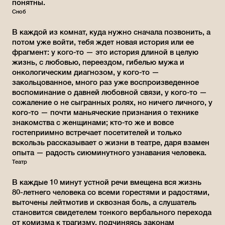
понятны.
Сноб
В каждой из комнат, куда нужно сначала позвонить, а
потом уже войти, тебя ждет новая история или ее
фрагмент: у кого-то — это история длиной в целую
жизнь, с любовью, переездом, гибелью мужа и
онкологическим диагнозом, у кого-то —
закольцованное, много раз уже воспроизведенное
воспоминание о давней любовной связи, у кого-то —
сожаление о не сыгранных ролях, но ничего личного, у
кого-то — почти маньяческие признания о технике
знакомства с женщинами; кто-то же и вовсе
гостеприимно встречает посетителей и только
вскользь рассказывает о жизни в театре, даря взамен
опыта — радость сиюминутного узнавания человека.
Театр
В каждые 10 минут устной речи вмещена вся жизнь
80-летнего человека со всеми горестями и радостями,
выточены лейтмотив и сквозная боль, а слушатель
становится свидетелем тонкого вербального перехода
от комизма к трагизму, подчиняясь законам